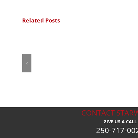
Related Posts
CONTACT STAR
GIVE US A CALL
250-717-00