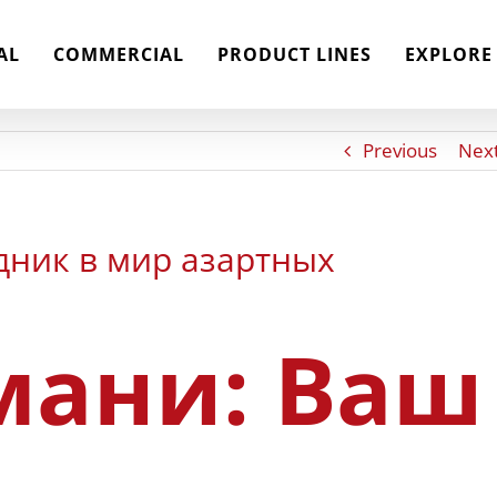
AL
COMMERCIAL
PRODUCT LINES
EXPLORE
Previous
Nex
дник в мир азартных
мани: Ваш