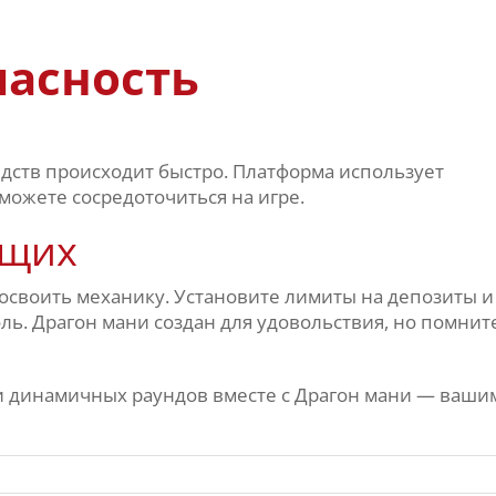
пасность
дств происходит быстро. Платформа использует
можете сосредоточиться на игре.
ющих
 освоить механику. Установите лимиты на депозиты и
ль. Драгон мани создан для удовольствия, но помнит
и динамичных раундов вместе с Драгон мани — ваши