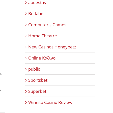
apuestas
Betlabel
Computers, Games
Home Theatre
New Casinos Honeybetz
Online Καζίνο
public
е:
Sportsbet
м
Superbet
Winnita Casino Review