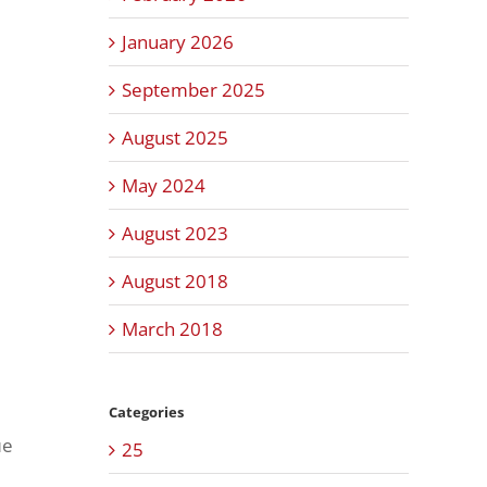
January 2026
September 2025
August 2025
May 2024
August 2023
August 2018
March 2018
Categories
ие
25