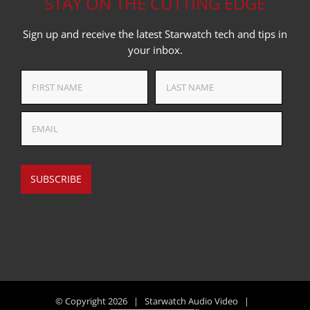
STAY ON THE CUTTING EDGE
Sign up and receive the latest Starwatch tech and tips in
your inbox.
© Copyright
2026 | Starwatch Audio Video |