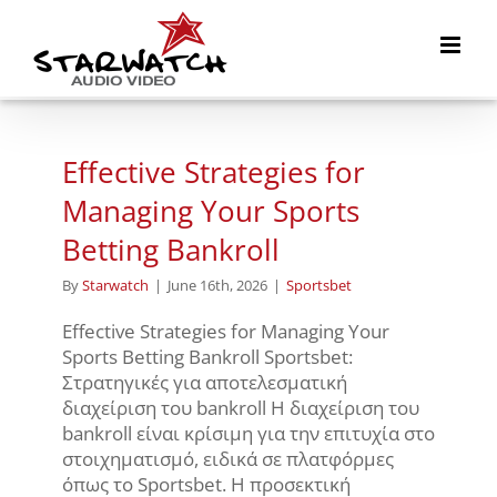
Skip
to
content
Effective Strategies for
Managing Your Sports
Betting Bankroll
By
Starwatch
|
June 16th, 2026
|
Sportsbet
Effective Strategies for Managing Your
Sports Betting Bankroll Sportsbet:
Στρατηγικές για αποτελεσματική
διαχείριση του bankroll Η διαχείριση του
bankroll είναι κρίσιμη για την επιτυχία στο
στοιχηματισμό, ειδικά σε πλατφόρμες
όπως το Sportsbet. Η προσεκτική