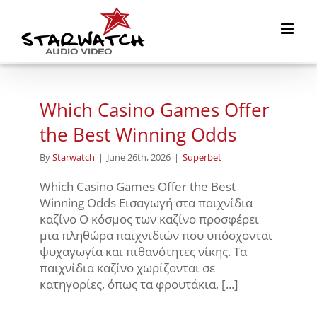
Skip
to
content
Which Casino Games Offer
the Best Winning Odds
By
Starwatch
|
June 26th, 2026
|
Superbet
Which Casino Games Offer the Best
Winning Odds Εισαγωγή στα παιχνίδια
καζίνο Ο κόσμος των καζίνο προσφέρει
μια πληθώρα παιχνιδιών που υπόσχονται
ψυχαγωγία και πιθανότητες νίκης. Τα
παιχνίδια καζίνο χωρίζονται σε
κατηγορίες, όπως τα φρουτάκια, [...]