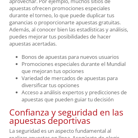
aprovechar. Por ejemplo, muchos sitios de
apuestas ofrecen promociones especiales
durante el torneo, lo que puede duplicar tus
ganancias o proporcionarte apuestas gratuitas.
Además, al conocer bien las estadísticas y análisis,
puedes mejorar tus posibilidades de hacer
apuestas acertadas.
Bonos de apuestas para nuevos usuarios
Promociones especiales durante el Mundial
que mejoran tus opciones
Variedad de mercados de apuestas para
diversificar tus opciones
Acceso a análisis expertos y predicciones de
apuestas que pueden guiar tu decisión
Confianza y seguridad en las
apuestas deportivas
La seguridad es un aspecto fundamental al
realizar apuestas en línea. Asegúrate de elegir