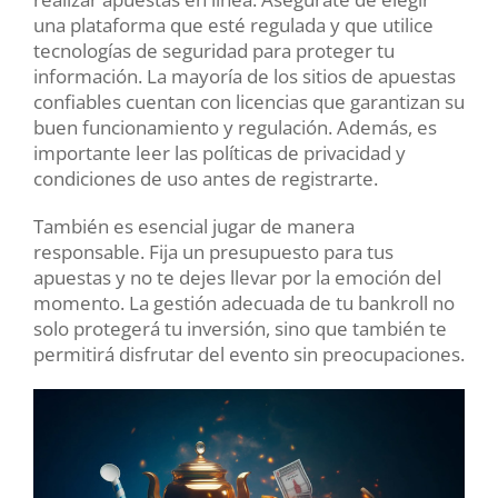
una plataforma que esté regulada y que utilice
tecnologías de seguridad para proteger tu
información. La mayoría de los sitios de apuestas
confiables cuentan con licencias que garantizan su
buen funcionamiento y regulación. Además, es
importante leer las políticas de privacidad y
condiciones de uso antes de registrarte.
También es esencial jugar de manera
responsable. Fija un presupuesto para tus
apuestas y no te dejes llevar por la emoción del
momento. La gestión adecuada de tu bankroll no
solo protegerá tu inversión, sino que también te
permitirá disfrutar del evento sin preocupaciones.