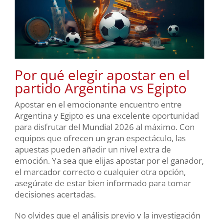
Por qué elegir apostar en el
partido Argentina vs Egipto
Apostar en el emocionante encuentro entre
Argentina y Egipto es una excelente oportunidad
para disfrutar del Mundial 2026 al máximo. Con
equipos que ofrecen un gran espectáculo, las
apuestas pueden añadir un nivel extra de
emoción. Ya sea que elijas apostar por el ganador,
el marcador correcto o cualquier otra opción,
asegúrate de estar bien informado para tomar
decisiones acertadas.
No olvides que el análisis previo y la investigación