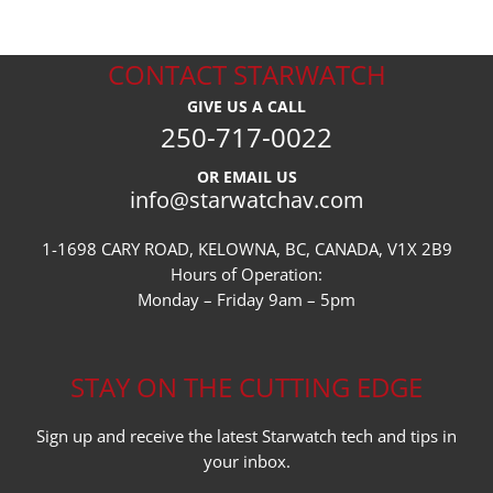
CONTACT STARWATCH
GIVE US A CALL
250-717-0022
OR EMAIL US
info@starwatchav.com
1-1698 CARY ROAD, KELOWNA, BC, CANADA, V1X 2B9
Hours of Operation:
Monday – Friday 9am – 5pm
STAY ON THE CUTTING EDGE
Sign up and receive the latest Starwatch tech and tips in
your inbox.