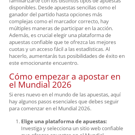
familiarizarte con los distintos tipos de apuestas
disponibles. Desde apuestas sencillas como el
ganador del partido hasta opciones más
complejas como el marcador correcto, hay
múltiples maneras de participar en la acción.
Además, es crucial elegir una plataforma de
apuestas confiable que te ofrezca las mejores
cuotas y un acceso fácil a las estadísticas. Al
hacerlo, aumentarás tus posibilidades de éxito en
este emocionante encuentro.
Cómo empezar a apostar en
el Mundial 2026
Si eres nuevo en el mundo de las apuestas, aquí
hay algunos pasos esenciales que debes seguir
para comenzar en el Mundial 2026.
Elige una plataforma de apuestas:
Investiga y selecciona un sitio web confiable