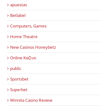
apuestas
Betlabel
Computers, Games
Home Theatre
New Casinos Honeybetz
Online Καζίνο
public
Sportsbet
Superbet
Winnita Casino Review