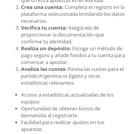
que ofrezca apuestas en el Mundial.
Crea una cuenta:
Completa el registro en la
plataforma seleccionada brindando los datos
necesarios.
Verifica tu cuenta:
Asegúrate de
proporcionar la documentación que
confirme tu identidad.
Realiza un depósito:
Escoge un método de
pago seguro y añade fondos a tu cuenta para
comenzar a apostar.
Analiza las cuotas:
Revisa las cuotas para el
partido Argentina vs Egipto y otras
estadísticas relevantes.
Acceso a estadísticas actualizadas de los
equipos
Oportunidad de obtener bonos de
bienvenida al registrarte
Facilidad para realizar ajustes en tus
apuestas