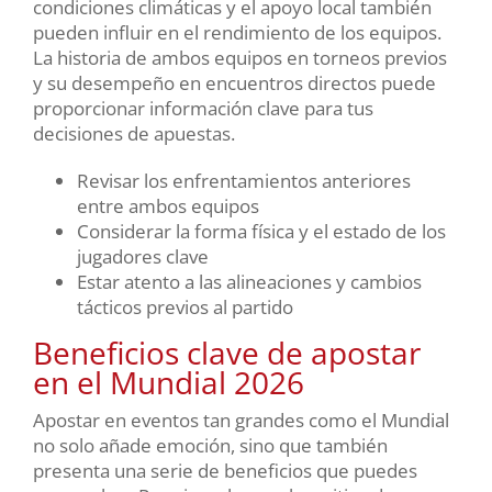
condiciones climáticas y el apoyo local también
pueden influir en el rendimiento de los equipos.
La historia de ambos equipos en torneos previos
y su desempeño en encuentros directos puede
proporcionar información clave para tus
decisiones de apuestas.
Revisar los enfrentamientos anteriores
entre ambos equipos
Considerar la forma física y el estado de los
jugadores clave
Estar atento a las alineaciones y cambios
tácticos previos al partido
Beneficios clave de apostar
en el Mundial 2026
Apostar en eventos tan grandes como el Mundial
no solo añade emoción, sino que también
presenta una serie de beneficios que puedes