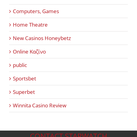
Computers, Games
Home Theatre
New Casinos Honeybetz
Online Καζίνο
public
Sportsbet
Superbet
Winnita Casino Review
CONTACT STARWATCH