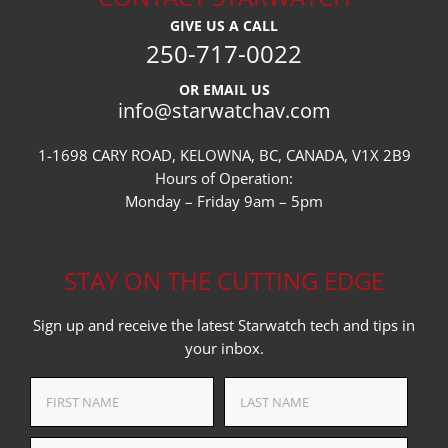
GIVE US A CALL
250-717-0022
OR EMAIL US
info@starwatchav.com
1-1698 CARY ROAD, KELOWNA, BC, CANADA, V1X 2B9
Hours of Operation:
Monday – Friday 9am – 5pm
STAY ON THE CUTTING EDGE
Sign up and receive the latest Starwatch tech and tips in
your inbox.