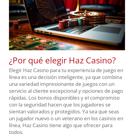
¿Por qué elegir Haz Casino?
Elegir Haz Casino para tu experiencia de juego en
línea es una decisión inteligente, ya que combina
una variedad impresionante de juegos con un
servicio al cliente excepcional y opciones de pago
rápidas. Los bonos disponibles y el compromiso
con la seguridad hacen que los jugadores se
sientan valorados y protegidos. Ya sea que seas
un jugador nuevo o un veterano en los casinos en
línea, Haz Casino tiene algo que ofrecer para
todos.