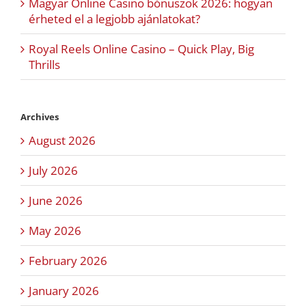
Magyar Online Casino bónuszok 2026: hogyan
érheted el a legjobb ajánlatokat?
Royal Reels Online Casino – Quick Play, Big
Thrills
Archives
August 2026
July 2026
June 2026
May 2026
February 2026
January 2026