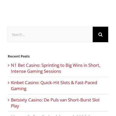
Search
for:
Recent Posts
N1 Bet Casino: Sprinting to Big Wins in Short,
Intense Gaming Sessions
Kinbet Casino: Quick‑Hit Slots & Fast‑Paced
Gaming
Betsixty Casino: De Puls van Short‑Burst Slot
Play