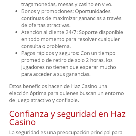
tragamonedas, mesas y casino en vivo.
Bonos y promociones: Oportunidades
continuas de maximizar ganancias a través
de ofertas atractivas.
Atención al cliente 24/7: Soporte disponible
en todo momento para resolver cualquier
consulta o problema.
Pagos rápidos y seguros: Con un tiempo
promedio de retiro de solo 2 horas, los
jugadores no tienen que esperar mucho
para acceder a sus ganancias.
Estos beneficios hacen de Haz Casino una
elección óptima para quienes buscan un entorno
de juego atractivo y confiable.
Confianza y seguridad en Haz
Casino
La seguridad es una preocupación principal para