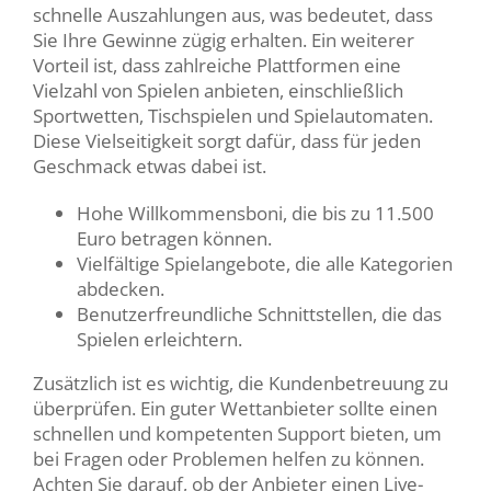
schnelle Auszahlungen aus, was bedeutet, dass
Sie Ihre Gewinne zügig erhalten. Ein weiterer
Vorteil ist, dass zahlreiche Plattformen eine
Vielzahl von Spielen anbieten, einschließlich
Sportwetten, Tischspielen und Spielautomaten.
Diese Vielseitigkeit sorgt dafür, dass für jeden
Geschmack etwas dabei ist.
Hohe Willkommensboni, die bis zu 11.500
Euro betragen können.
Vielfältige Spielangebote, die alle Kategorien
abdecken.
Benutzerfreundliche Schnittstellen, die das
Spielen erleichtern.
Zusätzlich ist es wichtig, die Kundenbetreuung zu
überprüfen. Ein guter Wettanbieter sollte einen
schnellen und kompetenten Support bieten, um
bei Fragen oder Problemen helfen zu können.
Achten Sie darauf, ob der Anbieter einen Live-