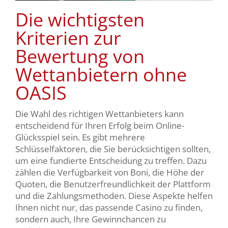
Die wichtigsten
Kriterien zur
Bewertung von
Wettanbietern ohne
OASIS
Die Wahl des richtigen Wettanbieters kann
entscheidend für Ihren Erfolg beim Online-
Glücksspiel sein. Es gibt mehrere
Schlüsselfaktoren, die Sie berücksichtigen sollten,
um eine fundierte Entscheidung zu treffen. Dazu
zählen die Verfügbarkeit von Boni, die Höhe der
Quoten, die Benutzerfreundlichkeit der Plattform
und die Zahlungsmethoden. Diese Aspekte helfen
Ihnen nicht nur, das passende Casino zu finden,
sondern auch, Ihre Gewinnchancen zu