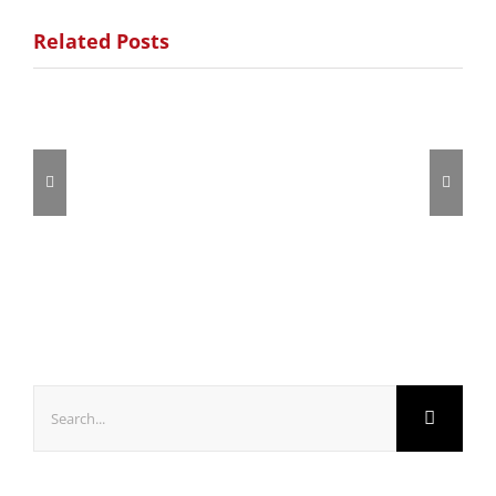
Related Posts
Search
for: