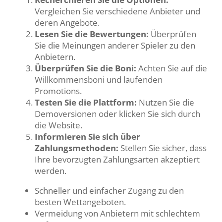
Vergleichen Sie verschiedene Anbieter und
deren Angebote.
Lesen Sie die Bewertungen:
Überprüfen
Sie die Meinungen anderer Spieler zu den
Anbietern.
Überprüfen Sie die Boni:
Achten Sie auf die
Willkommensboni und laufenden
Promotions.
Testen Sie die Plattform:
Nutzen Sie die
Demoversionen oder klicken Sie sich durch
die Website.
Informieren Sie sich über
Zahlungsmethoden:
Stellen Sie sicher, dass
Ihre bevorzugten Zahlungsarten akzeptiert
werden.
Schneller und einfacher Zugang zu den
besten Wettangeboten.
Vermeidung von Anbietern mit schlechtem