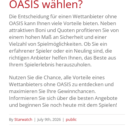
OASIS wählen?
Die Entscheidung für einen Wettanbieter ohne
OASIS kann Ihnen viele Vorteile bieten. Neben
attraktiven Boni und Quoten profitieren Sie von
einem hohen Maß an Sicherheit und einer
Vielzahl von Spielmöglichkeiten. Ob Sie ein
erfahrener Spieler oder ein Neuling sind, die
richtigen Anbieter helfen Ihnen, das Beste aus
Ihrem Spielerlebnis herauszuholen.
Nutzen Sie die Chance, alle Vorteile eines
Wettanbieters ohne OASIS zu entdecken und
maximieren Sie Ihre Gewinnchancen.
Informieren Sie sich über die besten Angebote
und beginnen Sie noch heute mit dem Spielen!
By
Starwatch
|
July 9th, 2026
|
public