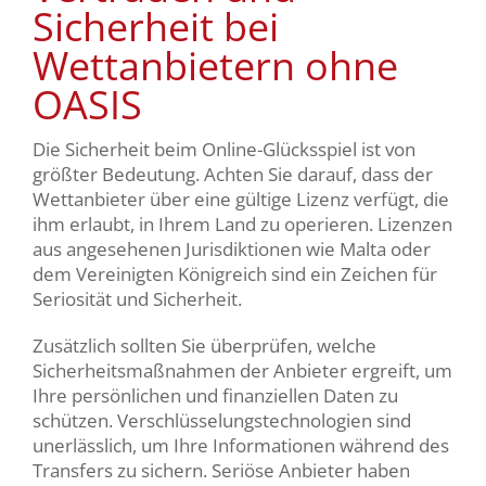
Sicherheit bei
Wettanbietern ohne
OASIS
Die Sicherheit beim Online-Glücksspiel ist von
größter Bedeutung. Achten Sie darauf, dass der
Wettanbieter über eine gültige Lizenz verfügt, die
ihm erlaubt, in Ihrem Land zu operieren. Lizenzen
aus angesehenen Jurisdiktionen wie Malta oder
dem Vereinigten Königreich sind ein Zeichen für
Seriosität und Sicherheit.
Zusätzlich sollten Sie überprüfen, welche
Sicherheitsmaßnahmen der Anbieter ergreift, um
Ihre persönlichen und finanziellen Daten zu
schützen. Verschlüsselungstechnologien sind
unerlässlich, um Ihre Informationen während des
Transfers zu sichern. Seriöse Anbieter haben