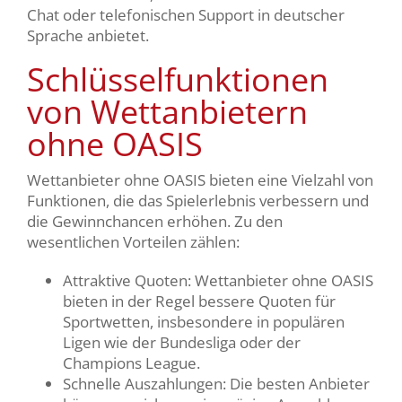
Chat oder telefonischen Support in deutscher
Sprache anbietet.
Schlüsselfunktionen
von Wettanbietern
ohne OASIS
Wettanbieter ohne OASIS bieten eine Vielzahl von
Funktionen, die das Spielerlebnis verbessern und
die Gewinnchancen erhöhen. Zu den
wesentlichen Vorteilen zählen:
Attraktive Quoten: Wettanbieter ohne OASIS
bieten in der Regel bessere Quoten für
Sportwetten, insbesondere in populären
Ligen wie der Bundesliga oder der
Champions League.
Schnelle Auszahlungen: Die besten Anbieter