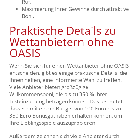
Ruf.
Maximierung Ihrer Gewinne durch attraktive
Boni.
Praktische Details zu
Wettanbietern ohne
OASIS
Wenn Sie sich für einen Wettanbieter ohne OASIS
entscheiden, gibt es einige praktische Details, die
Ihnen helfen, eine informierte Wahl zu treffen.
Viele Anbieter bieten großzügige
Willkommensboni, die bis zu 350 % Ihrer
Ersteinzahlung betragen können. Das bedeutet,
dass Sie mit einem Budget von 100 Euro bis zu
350 Euro Bonusguthaben erhalten können, um
Ihre Lieblingsspiele auszuprobieren.
Außerdem zeichnen sich viele Anbieter durch