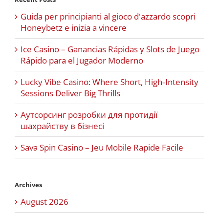
Guida per principianti al gioco d'azzardo scopri
Honeybetz e inizia a vincere
Ice Casino – Ganancias Rápidas y Slots de Juego
Rápido para el Jugador Moderno
Lucky Vibe Casino: Where Short, High‑Intensity
Sessions Deliver Big Thrills
Аутсорсинг розробки для протидії
шахрайству в бізнесі
Sava Spin Casino – Jeu Mobile Rapide Facile
Archives
August 2026