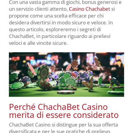
Con una vasta gamma di giochi, bonus generosi e
un servizio clienti attento,
Casino Chachabet
si
propone come una scelta efficace per chi
desidera divertirsi in modo sicuro e veloce. In
questo articolo, esploreremo i segreti di
ChachaBet, in particolare riguardo ai prelievi
veloci e alle vincite sicure.
Perché ChachaBet Casino
merita di essere considerato
ChachaBet Casino si distingue per la sua offerta
diversificata e per le sue pratiche di prelievo