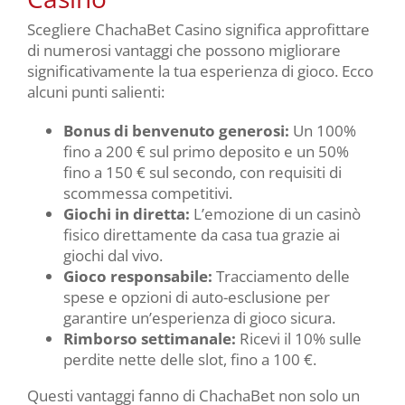
Scegliere ChachaBet Casino significa approfittare
di numerosi vantaggi che possono migliorare
significativamente la tua esperienza di gioco. Ecco
alcuni punti salienti:
Bonus di benvenuto generosi:
Un 100%
fino a 200 € sul primo deposito e un 50%
fino a 150 € sul secondo, con requisiti di
scommessa competitivi.
Giochi in diretta:
L’emozione di un casinò
fisico direttamente da casa tua grazie ai
giochi dal vivo.
Gioco responsabile:
Tracciamento delle
spese e opzioni di auto-esclusione per
garantire un’esperienza di gioco sicura.
Rimborso settimanale:
Ricevi il 10% sulle
perdite nette delle slot, fino a 100 €.
Questi vantaggi fanno di ChachaBet non solo un