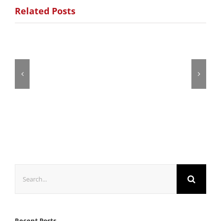
Related Posts
Search
for:
Recent Posts