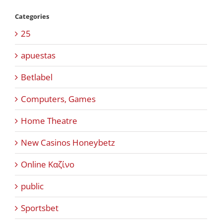
Categories
25
apuestas
Betlabel
Computers, Games
Home Theatre
New Casinos Honeybetz
Online Καζίνο
public
Sportsbet