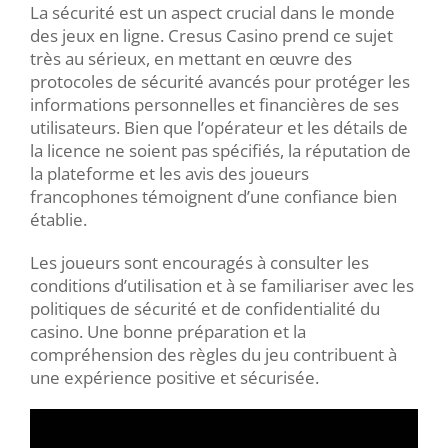
La sécurité est un aspect crucial dans le monde
des jeux en ligne. Cresus Casino prend ce sujet
très au sérieux, en mettant en œuvre des
protocoles de sécurité avancés pour protéger les
informations personnelles et financières de ses
utilisateurs. Bien que l’opérateur et les détails de
la licence ne soient pas spécifiés, la réputation de
la plateforme et les avis des joueurs
francophones témoignent d’une confiance bien
établie.
Les joueurs sont encouragés à consulter les
conditions d’utilisation et à se familiariser avec les
politiques de sécurité et de confidentialité du
casino. Une bonne préparation et la
compréhension des règles du jeu contribuent à
une expérience positive et sécurisée.