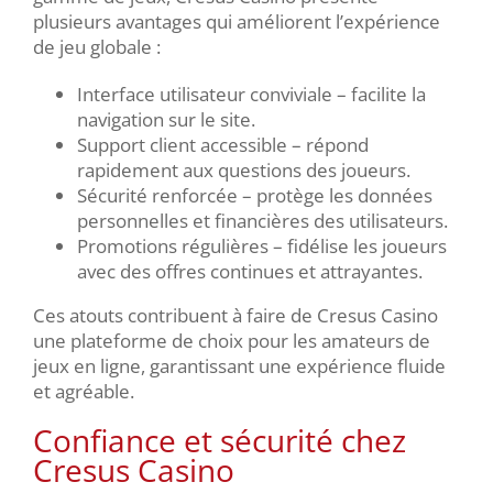
plusieurs avantages qui améliorent l’expérience
de jeu globale :
Interface utilisateur conviviale – facilite la
navigation sur le site.
Support client accessible – répond
rapidement aux questions des joueurs.
Sécurité renforcée – protège les données
personnelles et financières des utilisateurs.
Promotions régulières – fidélise les joueurs
avec des offres continues et attrayantes.
Ces atouts contribuent à faire de Cresus Casino
une plateforme de choix pour les amateurs de
jeux en ligne, garantissant une expérience fluide
et agréable.
Confiance et sécurité chez
Cresus Casino