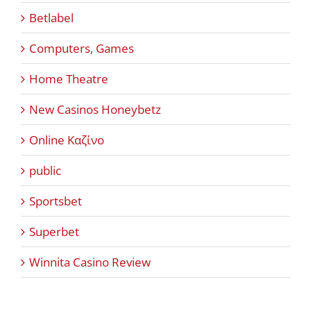
Betlabel
Computers, Games
Home Theatre
New Casinos Honeybetz
Online Καζίνο
public
Sportsbet
Superbet
Winnita Casino Review