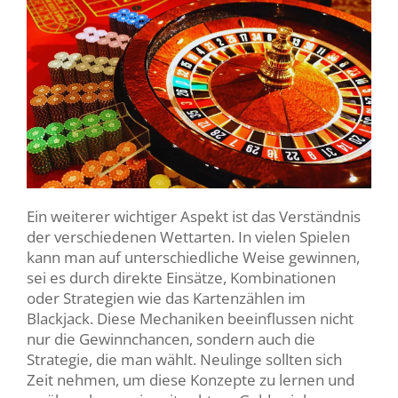
Ein weiterer wichtiger Aspekt ist das Verständnis
der verschiedenen Wettarten. In vielen Spielen
kann man auf unterschiedliche Weise gewinnen,
sei es durch direkte Einsätze, Kombinationen
oder Strategien wie das Kartenzählen im
Blackjack. Diese Mechaniken beeinflussen nicht
nur die Gewinnchancen, sondern auch die
Strategie, die man wählt. Neulinge sollten sich
Zeit nehmen, um diese Konzepte zu lernen und