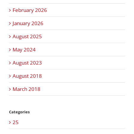
February 2026
January 2026
August 2025
May 2024
August 2023
August 2018
March 2018
Categories
25