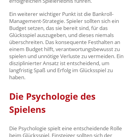
erfolgreichen Spielerlebnis führen.
Ein weiterer wichtiger Punkt ist die Bankroll-
Management-Strategie. Spieler sollten sich ein
Budget setzen, das sie bereit sind, für das
Glücksspiel auszugeben, und dieses niemals
überschreiten. Das konsequente Festhalten an
einem Budget hilft, verantwortungsbewusst zu
spielen und unnötige Verluste zu vermeiden. Ein
disziplinierter Ansatz ist entscheidend, um
langfristig Spaß und Erfolg im Glücksspiel zu
haben.
Die Psychologie des
Spielens
Die Psychologie spielt eine entscheidende Rolle
beim Glücksspiel. Einsteiger sollten sich der