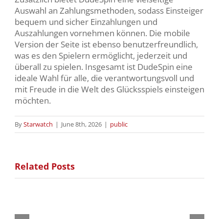
Auswahl an Zahlungsmethoden, sodass Einsteiger
bequem und sicher Einzahlungen und
Auszahlungen vornehmen können. Die mobile
Version der Seite ist ebenso benutzerfreundlich,
was es den Spielern ermöglicht, jederzeit und
überall zu spielen. Insgesamt ist DudeSpin eine
ideale Wahl für alle, die verantwortungsvoll und
mit Freude in die Welt des Glücksspiels einsteigen
möchten.
By
Starwatch
|
June 8th, 2026
|
public
Related Posts