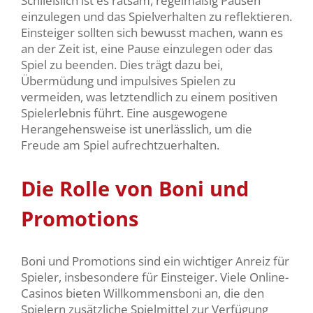
Schließlich ist es ratsam, regelmäßig Pausen
einzulegen und das Spielverhalten zu reflektieren.
Einsteiger sollten sich bewusst machen, wann es
an der Zeit ist, eine Pause einzulegen oder das
Spiel zu beenden. Dies trägt dazu bei,
Übermüdung und impulsives Spielen zu
vermeiden, was letztendlich zu einem positiven
Spielerlebnis führt. Eine ausgewogene
Herangehensweise ist unerlässlich, um die
Freude am Spiel aufrechtzuerhalten.
Die Rolle von Boni und
Promotions
Boni und Promotions sind ein wichtiger Anreiz für
Spieler, insbesondere für Einsteiger. Viele Online-
Casinos bieten Willkommensboni an, die den
Spielern zusätzliche Spielmittel zur Verfügung