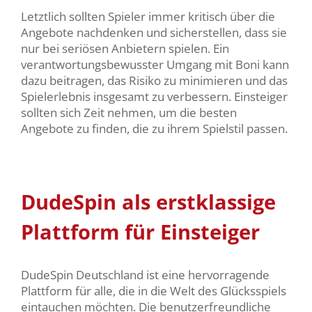
Letztlich sollten Spieler immer kritisch über die
Angebote nachdenken und sicherstellen, dass sie
nur bei seriösen Anbietern spielen. Ein
verantwortungsbewusster Umgang mit Boni kann
dazu beitragen, das Risiko zu minimieren und das
Spielerlebnis insgesamt zu verbessern. Einsteiger
sollten sich Zeit nehmen, um die besten
Angebote zu finden, die zu ihrem Spielstil passen.
DudeSpin als erstklassige
Plattform für Einsteiger
DudeSpin Deutschland ist eine hervorragende
Plattform für alle, die in die Welt des Glücksspiels
eintauchen möchten. Die benutzerfreundliche