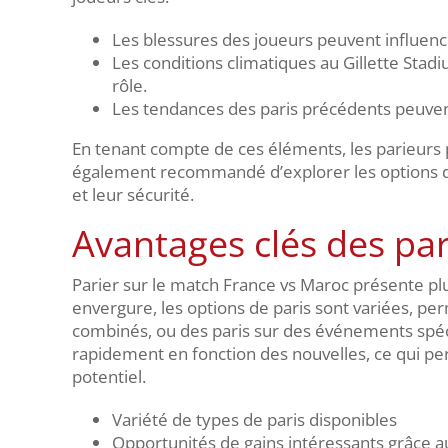
Les blessures des joueurs peuvent influen
Les conditions climatiques au Gillette Sta
rôle.
Les tendances des paris précédents peuvent
En tenant compte de ces éléments, les parieurs p
également recommandé d’explorer les options de 
et leur sécurité.
Avantages clés des par
Parier sur le match France vs Maroc présente p
envergure, les options de paris sont variées, per
combinés, ou des paris sur des événements spéci
rapidement en fonction des nouvelles, ce qui pe
potentiel.
Variété de types de paris disponibles
Opportunités de gains intéressants grâce a