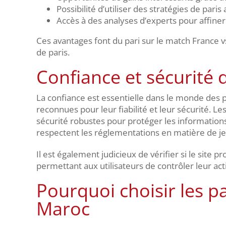
Possibilité d’utiliser des stratégies de pari
Accès à des analyses d’experts pour affiner
Ces avantages font du pari sur le match France 
de paris.
Confiance et sécurité d
La confiance est essentielle dans le monde des p
reconnues pour leur fiabilité et leur sécurité. 
sécurité robustes pour protéger les informations 
respectent les réglementations en matière de je
Il est également judicieux de vérifier si le site 
permettant aux utilisateurs de contrôler leur ac
Pourquoi choisir les p
Maroc