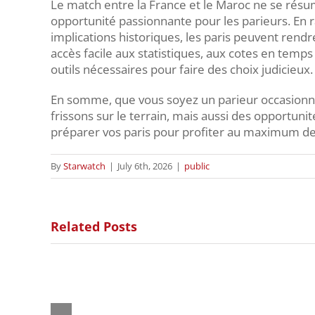
Le match entre la France et le Maroc ne se résu
opportunité passionnante pour les parieurs. En 
implications historiques, les paris peuvent rend
accès facile aux statistiques, aux cotes en temps 
outils nécessaires pour faire des choix judicieux.
En somme, que vous soyez un parieur occasionn
frissons sur le terrain, mais aussi des opportuni
préparer vos paris pour profiter au maximum de
By
Starwatch
|
July 6th, 2026
|
public
Related Posts