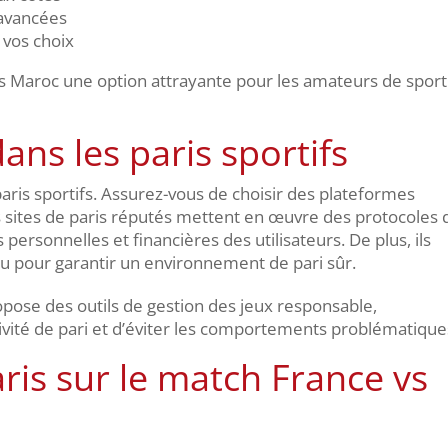
s avancées
 vos choix
vs Maroc une option attrayante pour les amateurs de sport
ans les paris sportifs
aris sportifs. Assurez-vous de choisir des plateformes
Les sites de paris réputés mettent en œuvre des protocoles 
personnelles et financières des utilisateurs. De plus, ils
u pour garantir un environnement de pari sûr.
propose des outils de gestion des jeux responsable,
tivité de pari et d’éviter les comportements problématique
aris sur le match France vs