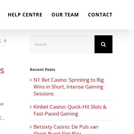
HELP CENTRE
OUR TEAM
CONTACT
Search
t
for:
is
Recent Posts
N1 Bet Casino: Sprinting to Big
Wins in Short, Intense Gaming
Sessions
me
Kinbet Casino: Quick‑Hit Slots &
Fast‑Paced Gaming
c
,
Betsixty Casino: De Puls van
Short‑Burst Slot Play