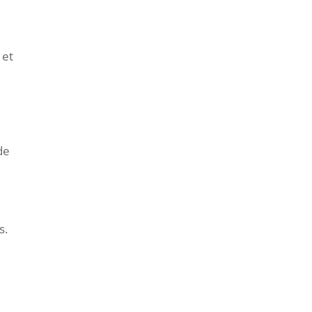
 et
de
s.