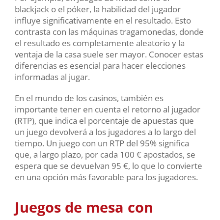
blackjack o el póker, la habilidad del jugador
influye significativamente en el resultado. Esto
contrasta con las máquinas tragamonedas, donde
el resultado es completamente aleatorio y la
ventaja de la casa suele ser mayor. Conocer estas
diferencias es esencial para hacer elecciones
informadas al jugar.
En el mundo de los casinos, también es
importante tener en cuenta el retorno al jugador
(RTP), que indica el porcentaje de apuestas que
un juego devolverá a los jugadores a lo largo del
tiempo. Un juego con un RTP del 95% significa
que, a largo plazo, por cada 100 € apostados, se
espera que se devuelvan 95 €, lo que lo convierte
en una opción más favorable para los jugadores.
Juegos de mesa con