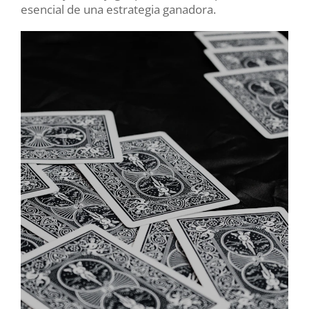
esencial de una estrategia ganadora.