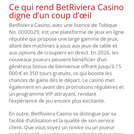
Ce qui rend BetRiviera Casino
digne d’un coup d’œil
BetRiviera Casino, avec une licence de Tobique
No. 0000029, est une plateforme de jeux en ligne
réputée qui propose une large gamme de jeux,
allant des machines à sous aux jeux de table et
aux options de croupiers en direct. En 2026, les
nouveaux joueurs peuvent bénéficier d’un
généreux bonus de bienvenue offrant jusqu’à 15
000 € et 350 tours gratuits, ce qui booste les
chances de gains dès le départ. Le casino met
également en avant des promotions régulières et
un programme VIP attrayant, rendant
l’expérience de jeu encore plus excitante.
En outre, BetRiviera Casino se distingue par sa
facilité d’utilisation et la qualité de son service
client. Que vous soyez un novice ou un joueur