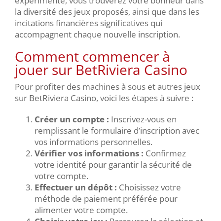
expérimenté, vous trouverez votre bonheur dans
la diversité des jeux proposés, ainsi que dans les
incitations financières significatives qui
accompagnent chaque nouvelle inscription.
Comment commencer à
jouer sur BetRiviera Casino
Pour profiter des machines à sous et autres jeux
sur BetRiviera Casino, voici les étapes à suivre :
Créer un compte :
Inscrivez-vous en
remplissant le formulaire d’inscription avec
vos informations personnelles.
Vérifier vos informations :
Confirmez
votre identité pour garantir la sécurité de
votre compte.
Effectuer un dépôt :
Choisissez votre
méthode de paiement préférée pour
alimenter votre compte.