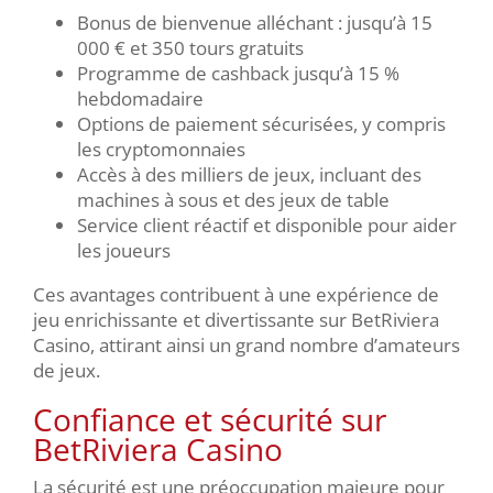
Bonus de bienvenue alléchant : jusqu’à 15
000 € et 350 tours gratuits
Programme de cashback jusqu’à 15 %
hebdomadaire
Options de paiement sécurisées, y compris
les cryptomonnaies
Accès à des milliers de jeux, incluant des
machines à sous et des jeux de table
Service client réactif et disponible pour aider
les joueurs
Ces avantages contribuent à une expérience de
jeu enrichissante et divertissante sur BetRiviera
Casino, attirant ainsi un grand nombre d’amateurs
de jeux.
Confiance et sécurité sur
BetRiviera Casino
La sécurité est une préoccupation majeure pour