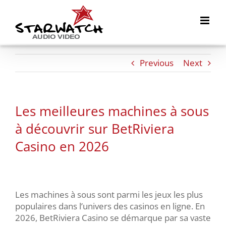
Skip
to
content
Previous
Next
Les meilleures machines à sous
à découvrir sur BetRiviera
Casino en 2026
Les machines à sous sont parmi les jeux les plus
populaires dans l’univers des casinos en ligne. En
2026, BetRiviera Casino se démarque par sa vaste