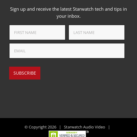
Sign up and receive the latest Starwatch tech and tips in
your inbox.
© Copyright
2026 | Starwatch Audio Video |