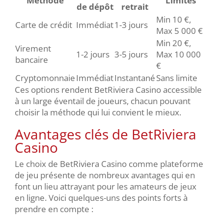
Méthode
Limites
de dépôt
retrait
Min 10 €,
Carte de crédit
Immédiat
1-3 jours
Max 5 000 €
Min 20 €,
Virement
1-2 jours
3-5 jours
Max 10 000
bancaire
€
Cryptomonnaie
Immédiat
Instantané
Sans limite
Ces options rendent BetRiviera Casino accessible
à un large éventail de joueurs, chacun pouvant
choisir la méthode qui lui convient le mieux.
Avantages clés de BetRiviera
Casino
Le choix de BetRiviera Casino comme plateforme
de jeu présente de nombreux avantages qui en
font un lieu attrayant pour les amateurs de jeux
en ligne. Voici quelques-uns des points forts à
prendre en compte :