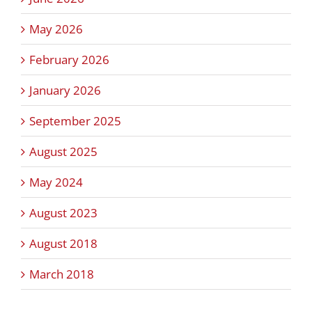
May 2026
February 2026
January 2026
September 2025
August 2025
May 2024
August 2023
August 2018
March 2018