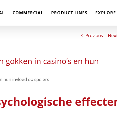
AL
COMMERCIAL
PRODUCT LINES
EXPLORE
Previous
Nex
n gokken in casino’s en hun
n hun invloed op spelers
psychologische effecte