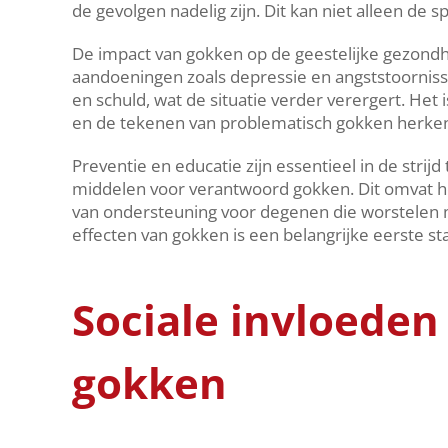
de gevolgen nadelig zijn. Dit kan niet alleen de 
De impact van gokken op de geestelijke gezondhe
aandoeningen zoals depressie en angststoornis
en schuld, wat de situatie verder verergert. Het 
en de tekenen van problematisch gokken herkenn
Preventie en educatie zijn essentieel in de strij
middelen voor verantwoord gokken. Dit omvat het
van ondersteuning voor degenen die worstelen 
effecten van gokken is een belangrijke eerste s
Sociale invloede
gokken