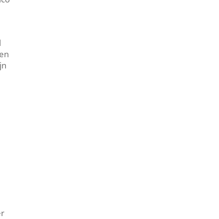
l
gen
jn
er