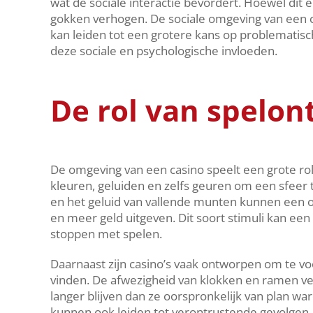
wat de sociale interactie bevordert. Hoewel dit e
gokken verhogen. De sociale omgeving van een c
kan leiden tot een grotere kans op problematisch 
deze sociale en psychologische invloeden.
De rol van spelo
De omgeving van een casino speelt een grote rol
kleuren, geluiden en zelfs geuren om een sfeer 
en het geluid van vallende munten kunnen een o
en meer geld uitgeven. Dit soort stimuli kan ee
stoppen met spelen.
Daarnaast zijn casino’s vaak ontworpen om te v
vinden. De afwezigheid van klokken en ramen ver
langer blijven dan ze oorspronkelijk van plan war
kunnen ook leiden tot verontrustende gevolgen, z