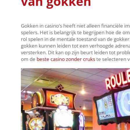
van gokken
Gokken in casino’s heeft niet alleen financiële i
spelers. Het is belangrijk te begrijpen hoe de om
rol spelen in de mentale toestand van de gokke
gokken kunnen leiden tot een verhoogde adrena
versterken. Dit kan op zijn beurt leiden tot pro
om de
beste casino zonder cruks
te selecteren v