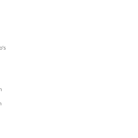
o’s
h
n