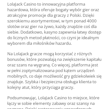
LolaJack Casino to innowacyjna platforma
hazardowa, która oferuje bogaty wybór gier oraz
atrakcyjne promocje dla graczy z Polski. Dzięki
szerokiemu asortymentowi, w tym ponad 4000
slotów oraz gier na żywo, każdy znajdzie coś dla
siebie. Dodatkowo, kasyno zapewnia łatwy dostęp
do licznych metod płatności, co czyni je idealnym
wyborem dla miłośników hazardu.
Na LolaJack gracze mogą korzystać z różnych
bonusów, które pozwalają na zwiększenie kapitału
oraz szans na wygraną. Co więcej, platforma jest
w pełni zoptymalizowana pod kątem urządzeń
mobilnych, co daje możliwość gry gdziekolwiek się
znajduje. Szybka i bezpieczna obsługa klienta to
kolejny atut, który przyciąga graczy.
Podsumowując, LolaJack Casino to miejsce, które
łączy w sobie elementy zabawy oraz szansy na
wygraną. Dzięki zastosowaniu sprawdzonych