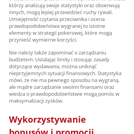
którzy analizują swoje statystyki oraz obserwują
innych, mogą lepiej przewidzieć ruchy rywali.
Umiejętność czytania przeciwnika i ocena
prawdopodobieństwa wygranej to istotne
elementy w strategii pokerowej, które mogą
przynieść wymierne korzyści.
Nie należy także zapominać o zarządzaniu
budżetem. Ustalając limity i stosując zasady
dotyczące wydawania, można uniknąć
nieprzyjemnych sytuacji finansowych. Statystyka
mówi, że nie ma pewnego sposobu na wygraną,
ale mądre zarządzanie swoimi finansami oraz
wiedza o prawdopodobieństwie mogą pomóc w
maksymalizacji zysków.
Wykorzystywanie
bonusów i promocji