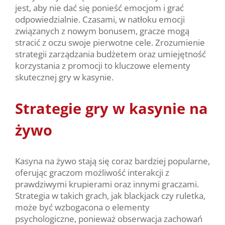
jest, aby nie dać się ponieść emocjom i grać
odpowiedzialnie. Czasami, w natłoku emocji
związanych z nowym bonusem, gracze mogą
stracić z oczu swoje pierwotne cele. Zrozumienie
strategii zarządzania budżetem oraz umiejętność
korzystania z promocji to kluczowe elementy
skutecznej gry w kasynie.
Strategie gry w kasynie na
żywo
Kasyna na żywo stają się coraz bardziej popularne,
oferując graczom możliwość interakcji z
prawdziwymi krupierami oraz innymi graczami.
Strategia w takich grach, jak blackjack czy ruletka,
może być wzbogacona o elementy
psychologiczne, ponieważ obserwacja zachowań