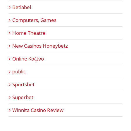
Betlabel
Computers, Games
Home Theatre
New Casinos Honeybetz
Online Καζίνο
public
Sportsbet
Superbet
Winnita Casino Review