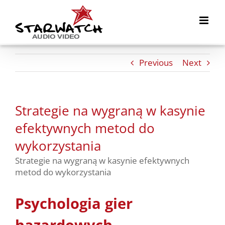
Skip
to
content
Previous
Next
Strategie na wygraną w kasynie
efektywnych metod do
wykorzystania
Strategie na wygraną w kasynie efektywnych
metod do wykorzystania
Psychologia gier
hazardowych