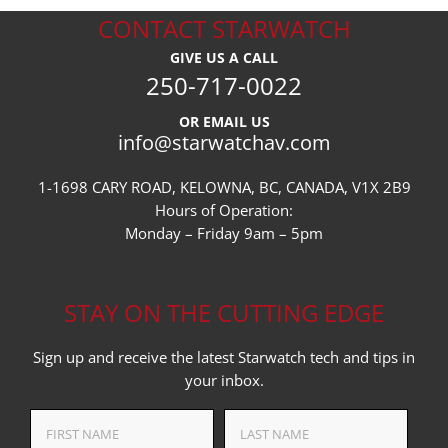
CONTACT STARWATCH
GIVE US A CALL
250-717-0022
OR EMAIL US
info@starwatchav.com
1-1698 CARY ROAD, KELOWNA, BC, CANADA, V1X 2B9
Hours of Operation:
Monday – Friday 9am – 5pm
STAY ON THE CUTTING EDGE
Sign up and receive the latest Starwatch tech and tips in
your inbox.