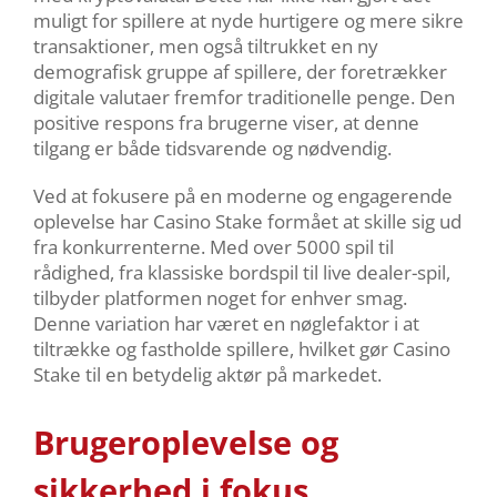
muligt for spillere at nyde hurtigere og mere sikre
transaktioner, men også tiltrukket en ny
demografisk gruppe af spillere, der foretrækker
digitale valutaer fremfor traditionelle penge. Den
positive respons fra brugerne viser, at denne
tilgang er både tidsvarende og nødvendig.
Ved at fokusere på en moderne og engagerende
oplevelse har Casino Stake formået at skille sig ud
fra konkurrenterne. Med over 5000 spil til
rådighed, fra klassiske bordspil til live dealer-spil,
tilbyder platformen noget for enhver smag.
Denne variation har været en nøglefaktor i at
tiltrække og fastholde spillere, hvilket gør Casino
Stake til en betydelig aktør på markedet.
Brugeroplevelse og
sikkerhed i fokus