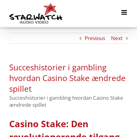
Skip
to
content
Previous
Next
Succeshistorier i gambling
hvordan Casino Stake ændrede
spillet
Succeshistorier i gambling hvordan Casino Stake
ændrede spillet
Casino Stake: Den
revolutionerende tilgang