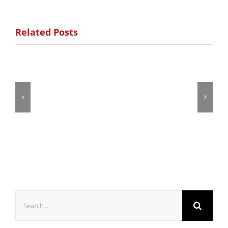
Related Posts
Search
for: