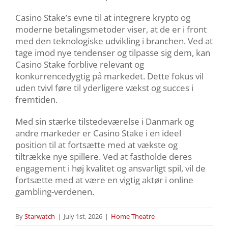
Casino Stake’s evne til at integrere krypto og
moderne betalingsmetoder viser, at de er i front
med den teknologiske udvikling i branchen. Ved at
tage imod nye tendenser og tilpasse sig dem, kan
Casino Stake forblive relevant og
konkurrencedygtig på markedet. Dette fokus vil
uden tvivl føre til yderligere vækst og succes i
fremtiden.
Med sin stærke tilstedeværelse i Danmark og
andre markeder er Casino Stake i en ideel
position til at fortsætte med at vækste og
tiltrække nye spillere. Ved at fastholde deres
engagement i høj kvalitet og ansvarligt spil, vil de
fortsætte med at være en vigtig aktør i online
gambling-verdenen.
By
Starwatch
|
July 1st, 2026
|
Home Theatre