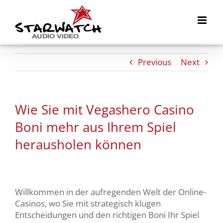
Skip
to
content
Previous
Next
Wie Sie mit Vegashero Casino
Boni mehr aus Ihrem Spiel
herausholen können
Willkommen in der aufregenden Welt der Online-
Casinos, wo Sie mit strategisch klugen
Entscheidungen und den richtigen Boni Ihr Spiel