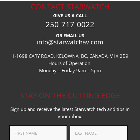
CONTACT STARWATCH
GIVE US A CALL
250-717-0022
OR EMAIL US
info@starwatchav.com
1-1698 CARY ROAD, KELOWNA, BC, CANADA, V1X 2B9
Hours of Operation:
Monday – Friday 9am – 5pm
STAY ON THE CUTTING EDGE
Sign up and receive the latest Starwatch tech and tips in
your inbox.