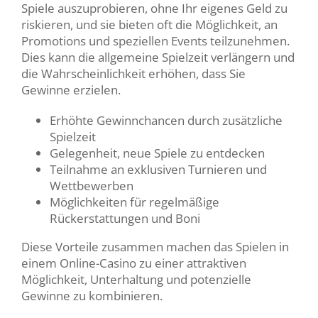
Spiele auszuprobieren, ohne Ihr eigenes Geld zu
riskieren, und sie bieten oft die Möglichkeit, an
Promotions und speziellen Events teilzunehmen.
Dies kann die allgemeine Spielzeit verlängern und
die Wahrscheinlichkeit erhöhen, dass Sie
Gewinne erzielen.
Erhöhte Gewinnchancen durch zusätzliche
Spielzeit
Gelegenheit, neue Spiele zu entdecken
Teilnahme an exklusiven Turnieren und
Wettbewerben
Möglichkeiten für regelmäßige
Rückerstattungen und Boni
Diese Vorteile zusammen machen das Spielen in
einem Online-Casino zu einer attraktiven
Möglichkeit, Unterhaltung und potenzielle
Gewinne zu kombinieren.