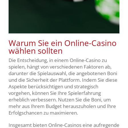
Warum Sie ein Online-Casino
wählen sollten
Die Entscheidung, in einem Online-Casino zu
spielen, hängt von verschiedenen Faktoren ab,
darunter die Spielauswahl, die angebotenen Boni
und die Sicherheit der Plattform. Indem Sie diese
Aspekte berücksichtigen und strategisch
vorgehen, können Sie Ihre Spielerfahrung
erheblich verbessern. Nutzen Sie die Boni, um
mehr aus Ihrem Budget herauszuholen und Ihre
Erfolgschancen zu maximieren.
Insgesamt bieten Online-Casinos eine aufregende