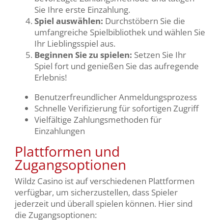
Sie Ihre erste Einzahlung.
Spiel auswählen:
Durchstöbern Sie die
umfangreiche Spielbibliothek und wählen Sie
Ihr Lieblingsspiel aus.
Beginnen Sie zu spielen:
Setzen Sie Ihr
Spiel fort und genießen Sie das aufregende
Erlebnis!
Benutzerfreundlicher Anmeldungsprozess
Schnelle Verifizierung für sofortigen Zugriff
Vielfältige Zahlungsmethoden für
Einzahlungen
Plattformen und
Zugangsoptionen
Wildz Casino ist auf verschiedenen Plattformen
verfügbar, um sicherzustellen, dass Spieler
jederzeit und überall spielen können. Hier sind
die Zugangsoptionen: