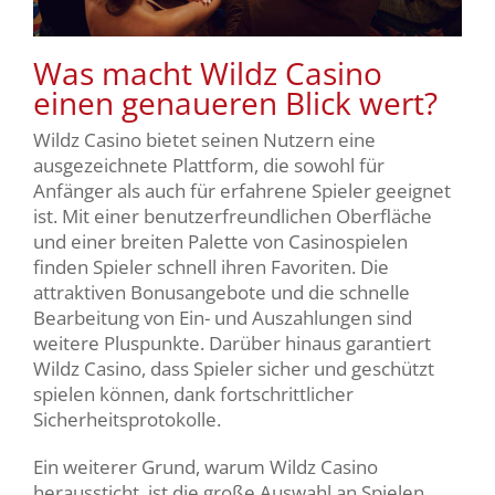
Was macht Wildz Casino
einen genaueren Blick wert?
Wildz Casino bietet seinen Nutzern eine
ausgezeichnete Plattform, die sowohl für
Anfänger als auch für erfahrene Spieler geeignet
ist. Mit einer benutzerfreundlichen Oberfläche
und einer breiten Palette von Casinospielen
finden Spieler schnell ihren Favoriten. Die
attraktiven Bonusangebote und die schnelle
Bearbeitung von Ein- und Auszahlungen sind
weitere Pluspunkte. Darüber hinaus garantiert
Wildz Casino, dass Spieler sicher und geschützt
spielen können, dank fortschrittlicher
Sicherheitsprotokolle.
Ein weiterer Grund, warum Wildz Casino
heraussticht, ist die große Auswahl an Spielen.